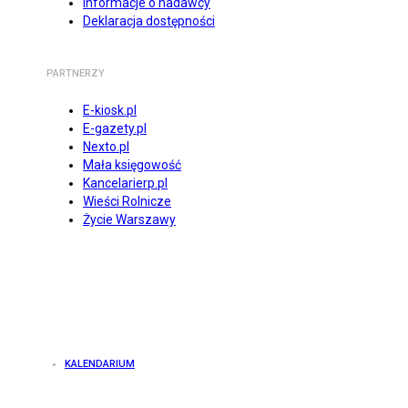
Informacje o nadawcy
Deklaracja dostępności
PARTNERZY
E-kiosk.pl
E-gazety.pl
Nexto.pl
Mała księgowość
Kancelarierp.pl
Wieści Rolnicze
Życie Warszawy
KALENDARIUM