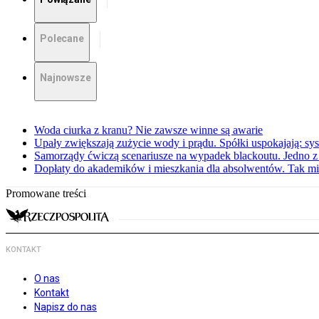
Polecane
Najnowsze
Woda ciurka z kranu? Nie zawsze winne są awarie
Upały zwiększają zużycie wody i prądu. Spółki uspokajają: sy
Samorządy ćwiczą scenariusze na wypadek blackoutu. Jedno z 
Dopłaty do akademików i mieszkania dla absolwentów. Tak mi
Promowane treści
KONTAKT
O nas
Kontakt
Napisz do nas