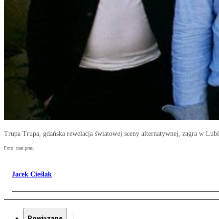
Trupa Trupa, gdańska rewelacja światowej sceny alternatywnej, zagra w Lubl
Foto: mat.pras.
Jacek Cieślak
Powiązane