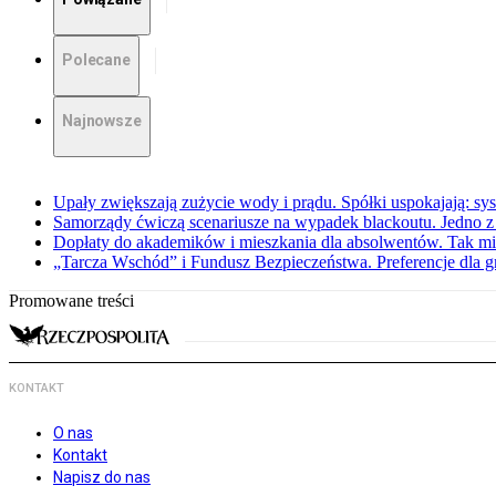
Polecane
Najnowsze
Upały zwiększają zużycie wody i prądu. Spółki uspokajają: sy
Samorządy ćwiczą scenariusze na wypadek blackoutu. Jedno z 
Dopłaty do akademików i mieszkania dla absolwentów. Tak mi
„Tarcza Wschód” i Fundusz Bezpieczeństwa. Preferencje dla g
Promowane treści
KONTAKT
O nas
Kontakt
Napisz do nas