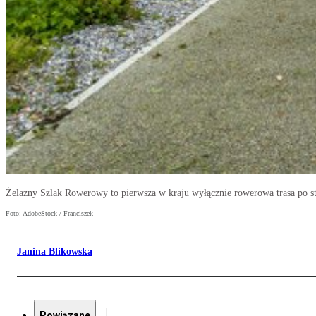
Żelazny Szlak Rowerowy to pierwsza w kraju wyłącznie rowerowa trasa po st
Foto: AdobeStock / Franciszek
Janina Blikowska
Powiązane