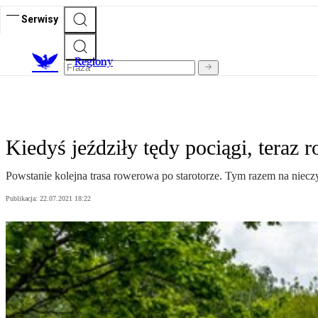
Serwisy
R
egiony
Kiedyś jeździły tędy pociągi, teraz 
Powstanie kolejna trasa rowerowa po starotorze. Tym razem na niecz
Publikacja:
22.07.2021 18:22