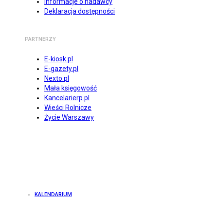
Informacje o nadawcy
Deklaracja dostępności
PARTNERZY
E-kiosk.pl
E-gazety.pl
Nexto.pl
Mała księgowość
Kancelarierp.pl
Wieści Rolnicze
Życie Warszawy
KALENDARIUM