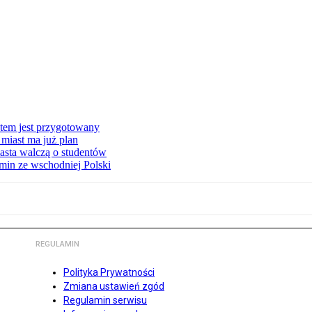
stem jest przygotowany
miast ma już plan
asta walczą o studentów
min ze wschodniej Polski
REGULAMIN
Polityka Prywatności
Zmiana ustawień zgód
Regulamin serwisu