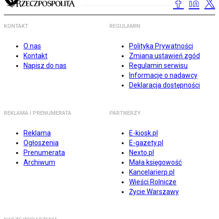
KONTAKT
REGULAMIN
O nas
Polityka Prywatności
Kontakt
Zmiana ustawień zgód
Napisz do nas
Regulamin serwisu
Informacje o nadawcy
Deklaracja dostępności
REKLAMA I PRENUMERATA
PARTNERZY
Reklama
E-kiosk.pl
Ogłoszenia
E-gazety.pl
Prenumerata
Nexto.pl
Archiwum
Mała księgowość
Kancelarierp.pl
Wieści Rolnicze
Życie Warszawy