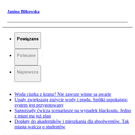
Janina Blikowska
Powiązane
Polecane
Najnowsze
Woda ciurka z kranu? Nie zawsze winne są awarie
Upały zwiększają zużycie wody i prądu. Spółki uspokajają:
system jest przygotowany
Samorządy ćwiczą scenariusze na wypadek blackoutu. Jedno
z miast ma już plan
Dopłaty do akademików i mieszkania dla absolwentów. Tak
miasta walczą o studentów