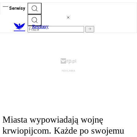
Serwisy
R
egiony
Miasta wypowiadają wojnę
krwiopijcom. Każde po swojemu