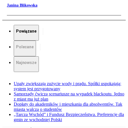
Janina Blikowska
Powiązane
Polecane
Najnowsze
Upały zwiększają zużycie wody i prądu. Spółki uspokajają:
system jest przygotowany
Samorządy ćwiczą scenariusze na wypadek blackoutu. Jedno
z miast ma już plan
Dopłaty do akademików i mieszkania dla absolwentów. Tak
miasta walczą o studentów
„Tarcza Wschód” i Fundusz Bezpieczeństwa. Preferencje dla
gmin ze wschodniej Polski