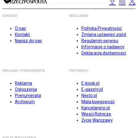
KONTAKT
REGULAMIN
O nas
Polityka Prywatności
Kontakt
Zmiana ustawień zgód
Napisz do nas
Regulamin serwisu
Informacje o nadawcy
Deklaracja dostępności
REKLAMA I PRENUMERATA
PARTNERZY
Reklama
E-kiosk.pl
Ogłoszenia
E-gazety.pl
Prenumerata
Nexto.pl
Archiwum
Mała księgowość
Kancelarierp.pl
Wieści Rolnicze
Życie Warszawy
NASZE WYDARZENIA