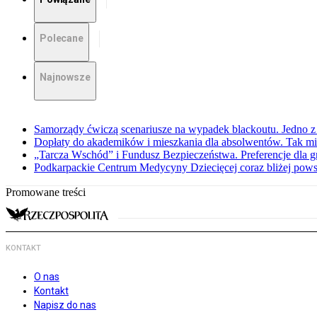
Polecane
Najnowsze
Samorządy ćwiczą scenariusze na wypadek blackoutu. Jedno z 
Dopłaty do akademików i mieszkania dla absolwentów. Tak mi
„Tarcza Wschód” i Fundusz Bezpieczeństwa. Preferencje dla g
Podkarpackie Centrum Medycyny Dziecięcej coraz bliżej pows
Promowane treści
KONTAKT
O nas
Kontakt
Napisz do nas