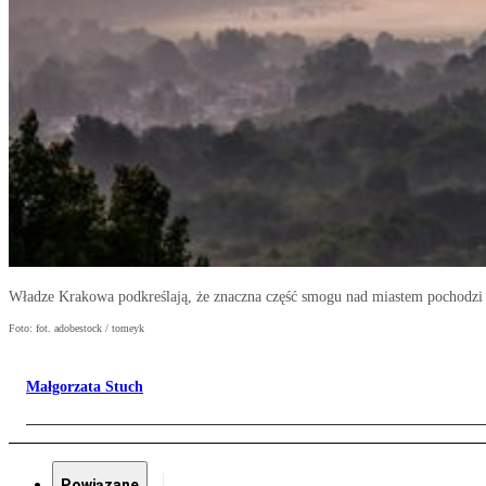
Władze Krakowa podkreślają, że znaczna część smogu nad miastem pochodzi 
Foto: fot. adobestock / tomeyk
Małgorzata Stuch
Powiązane