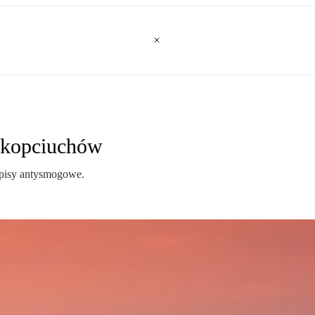
 kopciuchów
episy antysmogowe.