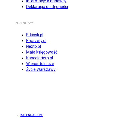
Informacje o nadawcy
Deklaracja dostępności
PARTNERZY
E-kiosk.pl
E-gazety.pl
Nexto.pl
Mała księgowość
Kancelarierp.pl
Wieści Rolnicze
Życie Warszawy
KALENDARIUM