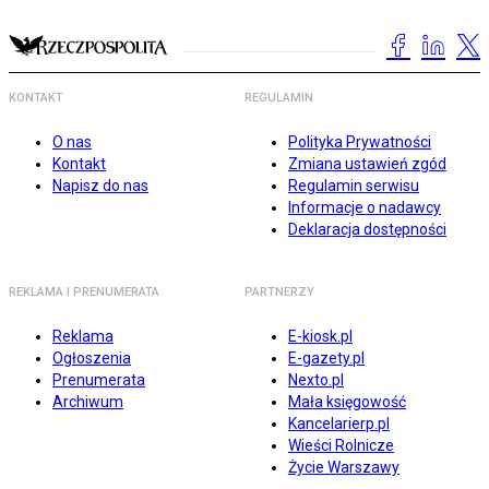
KONTAKT
REGULAMIN
O nas
Polityka Prywatności
Kontakt
Zmiana ustawień zgód
Napisz do nas
Regulamin serwisu
Informacje o nadawcy
Deklaracja dostępności
REKLAMA I PRENUMERATA
PARTNERZY
Reklama
E-kiosk.pl
Ogłoszenia
E-gazety.pl
Prenumerata
Nexto.pl
Archiwum
Mała księgowość
Kancelarierp.pl
Wieści Rolnicze
Życie Warszawy