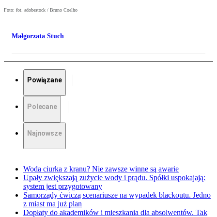
Foto: fot. adobestock / Bruno Coelho
Małgorzata Stuch
Powiązane
Polecane
Najnowsze
Woda ciurka z kranu? Nie zawsze winne są awarie
Upały zwiększają zużycie wody i prądu. Spółki uspokajają:
system jest przygotowany
Samorządy ćwiczą scenariusze na wypadek blackoutu. Jedno
z miast ma już plan
Dopłaty do akademików i mieszkania dla absolwentów. Tak