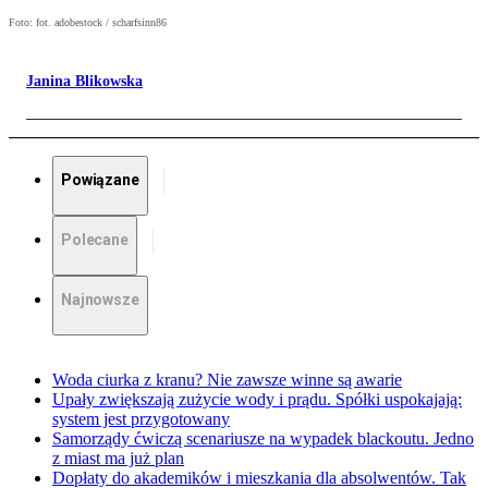
Foto: fot. adobestock / scharfsinn86
Janina Blikowska
Powiązane
Polecane
Najnowsze
Woda ciurka z kranu? Nie zawsze winne są awarie
Upały zwiększają zużycie wody i prądu. Spółki uspokajają:
system jest przygotowany
Samorządy ćwiczą scenariusze na wypadek blackoutu. Jedno
z miast ma już plan
Dopłaty do akademików i mieszkania dla absolwentów. Tak