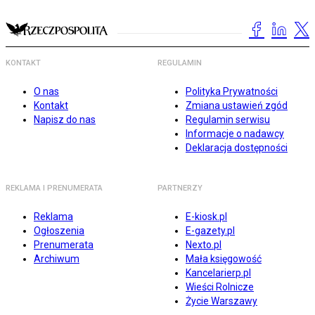
KONTAKT
REGULAMIN
O nas
Polityka Prywatności
Kontakt
Zmiana ustawień zgód
Napisz do nas
Regulamin serwisu
Informacje o nadawcy
Deklaracja dostępności
REKLAMA I PRENUMERATA
PARTNERZY
Reklama
E-kiosk.pl
Ogłoszenia
E-gazety.pl
Prenumerata
Nexto.pl
Archiwum
Mała księgowość
Kancelarierp.pl
Wieści Rolnicze
Życie Warszawy