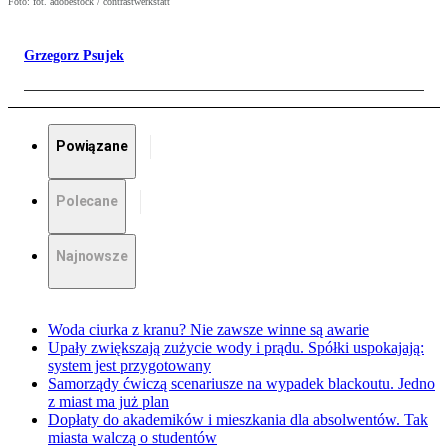
Foto: fot. adobestock / contrastwerkstatt
Grzegorz Psujek
Powiązane
Polecane
Najnowsze
Woda ciurka z kranu? Nie zawsze winne są awarie
Upały zwiększają zużycie wody i prądu. Spółki uspokajają:
system jest przygotowany
Samorządy ćwiczą scenariusze na wypadek blackoutu. Jedno
z miast ma już plan
Dopłaty do akademików i mieszkania dla absolwentów. Tak
miasta walczą o studentów