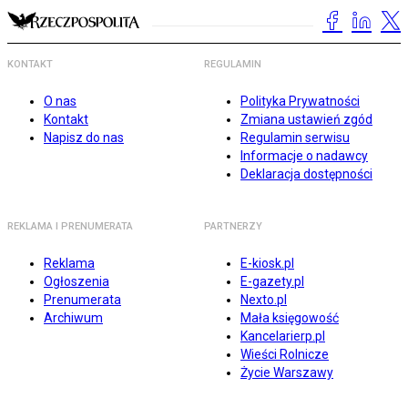
KONTAKT
REGULAMIN
O nas
Polityka Prywatności
Kontakt
Zmiana ustawień zgód
Napisz do nas
Regulamin serwisu
Informacje o nadawcy
Deklaracja dostępności
REKLAMA I PRENUMERATA
PARTNERZY
Reklama
E-kiosk.pl
Ogłoszenia
E-gazety.pl
Prenumerata
Nexto.pl
Archiwum
Mała księgowość
Kancelarierp.pl
Wieści Rolnicze
Życie Warszawy