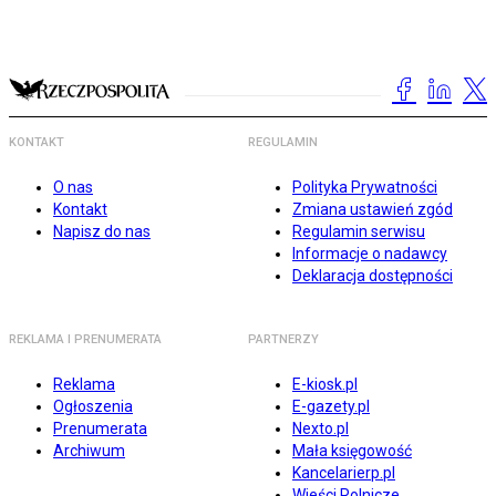
KONTAKT
REGULAMIN
O nas
Polityka Prywatności
Kontakt
Zmiana ustawień zgód
Napisz do nas
Regulamin serwisu
Informacje o nadawcy
Deklaracja dostępności
REKLAMA I PRENUMERATA
PARTNERZY
Reklama
E-kiosk.pl
Ogłoszenia
E-gazety.pl
Prenumerata
Nexto.pl
Archiwum
Mała księgowość
Kancelarierp.pl
Wieści Rolnicze