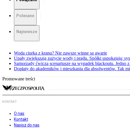
Polecane
Najnowsze
Woda ciurka z kranu? Nie zawsze winne są awarie
Upały zwiększają zużycie wody i prądu. Spółki uspokajają: sy
Samorządy ćwiczą scenariusze na wypadek blackoutu. Jedno z 
Dopłaty do akademików i mieszkania dla absolwentów. Tak mi
Promowane treści
KONTAKT
O nas
Kontakt
Napisz do nas