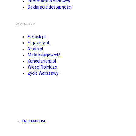
Informacje o nadawcy
Deklaracja dostępności
PARTNERZY
E-kiosk.pl
E-gazety.pl
Nexto.pl
Mała księgowość
Kancelarierp.pl
Wieści Rolnicze
Życie Warszawy
KALENDARIUM