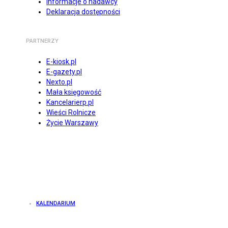
Informacje o nadawcy
Deklaracja dostępności
PARTNERZY
E-kiosk.pl
E-gazety.pl
Nexto.pl
Mała księgowość
Kancelarierp.pl
Wieści Rolnicze
Życie Warszawy
KALENDARIUM