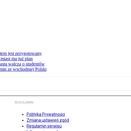
stem jest przygotowany
miast ma już plan
asta walczą o studentów
min ze wschodniej Polski
REGULAMIN
Polityka Prywatności
Zmiana ustawień zgód
Regulamin serwisu