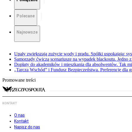
Polecane
Najnowsze
Upały zwiększają zużycie wody i prądu. Spółki uspokajają: sy
Samorządy ćwiczą scenariusze na wypadek blackoutu. Jedno z 
Dopłaty do akademików i mieszkania dla absolwentów. Tak mi
„Tarcza Wschód” i Fundusz Bezpieczeństwa. Preferencje dla g
Promowane treści
KONTAKT
O nas
Kontakt
Napisz do nas