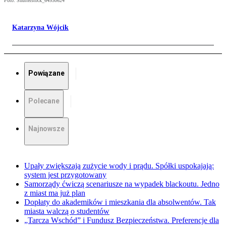
Foto: Shutterstock_64930624
Katarzyna Wójcik
Powiązane
Polecane
Najnowsze
Upały zwiększają zużycie wody i prądu. Spółki uspokajają:
system jest przygotowany
Samorządy ćwiczą scenariusze na wypadek blackoutu. Jedno
z miast ma już plan
Dopłaty do akademików i mieszkania dla absolwentów. Tak
miasta walczą o studentów
„Tarcza Wschód” i Fundusz Bezpieczeństwa. Preferencje dla