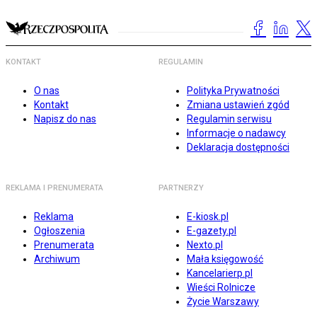
KONTAKT
REGULAMIN
O nas
Polityka Prywatności
Kontakt
Zmiana ustawień zgód
Napisz do nas
Regulamin serwisu
Informacje o nadawcy
Deklaracja dostępności
REKLAMA I PRENUMERATA
PARTNERZY
Reklama
E-kiosk.pl
Ogłoszenia
E-gazety.pl
Prenumerata
Nexto.pl
Archiwum
Mała księgowość
Kancelarierp.pl
Wieści Rolnicze
Życie Warszawy