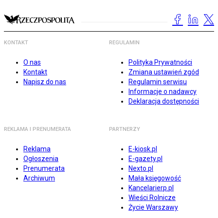
KONTAKT
REGULAMIN
O nas
Polityka Prywatności
Kontakt
Zmiana ustawień zgód
Napisz do nas
Regulamin serwisu
Informacje o nadawcy
Deklaracja dostępności
REKLAMA I PRENUMERATA
PARTNERZY
Reklama
E-kiosk.pl
Ogłoszenia
E-gazety.pl
Prenumerata
Nexto.pl
Archiwum
Mała księgowość
Kancelarierp.pl
Wieści Rolnicze
Życie Warszawy