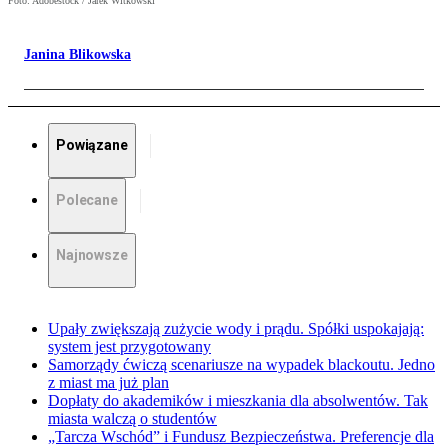
Foto: Adobestock / Jarek Witkowski
Janina Blikowska
Powiązane
Polecane
Najnowsze
Upały zwiększają zużycie wody i prądu. Spółki uspokajają:
system jest przygotowany
Samorządy ćwiczą scenariusze na wypadek blackoutu. Jedno
z miast ma już plan
Dopłaty do akademików i mieszkania dla absolwentów. Tak
miasta walczą o studentów
„Tarcza Wschód” i Fundusz Bezpieczeństwa. Preferencje dla