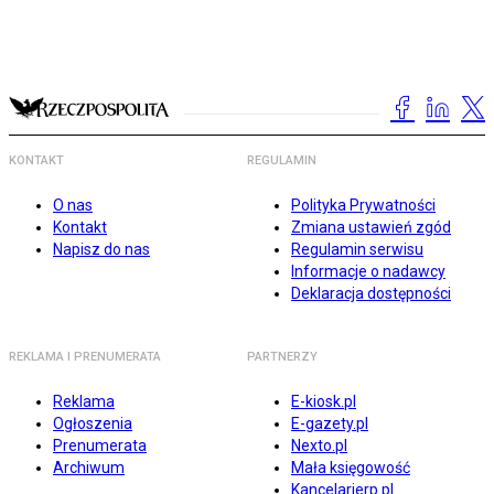
KONTAKT
REGULAMIN
O nas
Polityka Prywatności
Kontakt
Zmiana ustawień zgód
Napisz do nas
Regulamin serwisu
Informacje o nadawcy
Deklaracja dostępności
REKLAMA I PRENUMERATA
PARTNERZY
Reklama
E-kiosk.pl
Ogłoszenia
E-gazety.pl
Prenumerata
Nexto.pl
Archiwum
Mała księgowość
Kancelarierp.pl