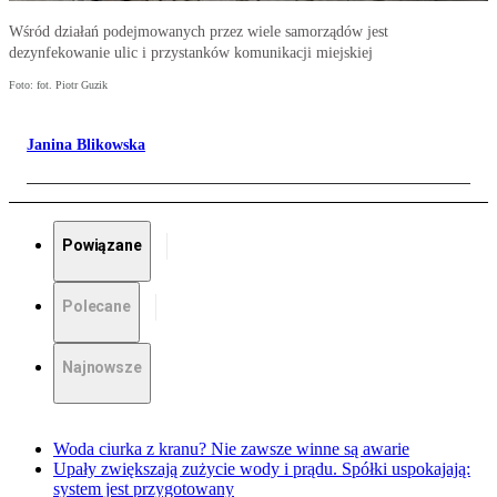
Wśród działań podejmowanych przez wiele samorządów jest
dezynfekowanie ulic i przystanków komunikacji miejskiej
Foto: fot. Piotr Guzik
Janina Blikowska
Powiązane
Polecane
Najnowsze
Woda ciurka z kranu? Nie zawsze winne są awarie
Upały zwiększają zużycie wody i prądu. Spółki uspokajają:
system jest przygotowany