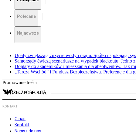
Polecane
Najnowsze
Upały zwiększają zużycie wody i prądu. Spółki uspokajają: sy
Samorządy ćwiczą scenariusze na wypadek blackoutu. Jedno z 
Dopłaty do akademików i mieszkania dla absolwentów. Tak mi
„Tarcza Wschód” i Fundusz Bezpieczeństwa. Preferencje dla g
Promowane treści
KONTAKT
O nas
Kontakt
Napisz do nas