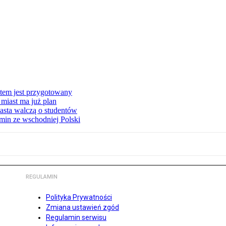
stem jest przygotowany
miast ma już plan
asta walczą o studentów
min ze wschodniej Polski
REGULAMIN
Polityka Prywatności
Zmiana ustawień zgód
Regulamin serwisu