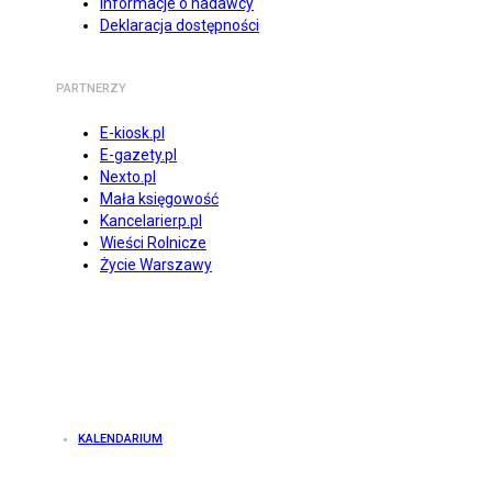
Informacje o nadawcy
Deklaracja dostępności
PARTNERZY
E-kiosk.pl
E-gazety.pl
Nexto.pl
Mała księgowość
Kancelarierp.pl
Wieści Rolnicze
Życie Warszawy
KALENDARIUM