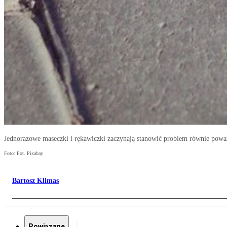
Jednorazowe maseczki i rękawiczki zaczynają stanowić problem równie poważ
Foto: Fot. Pixabay
Bartosz Klimas
Powiązane