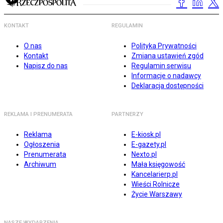
KONTAKT
REGULAMIN
O nas
Polityka Prywatności
Kontakt
Zmiana ustawień zgód
Napisz do nas
Regulamin serwisu
Informacje o nadawcy
Deklaracja dostępności
REKLAMA I PRENUMERATA
PARTNERZY
Reklama
E-kiosk.pl
Ogłoszenia
E-gazety.pl
Prenumerata
Nexto.pl
Archiwum
Mała księgowość
Kancelarierp.pl
Wieści Rolnicze
Życie Warszawy
NASZE WYDARZENIA