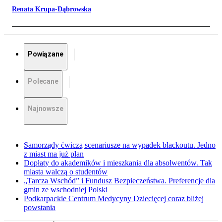
Renata Krupa-Dąbrowska
Powiązane
Polecane
Najnowsze
Samorządy ćwiczą scenariusze na wypadek blackoutu. Jedno
z miast ma już plan
Dopłaty do akademików i mieszkania dla absolwentów. Tak
miasta walczą o studentów
„Tarcza Wschód” i Fundusz Bezpieczeństwa. Preferencje dla
gmin ze wschodniej Polski
Podkarpackie Centrum Medycyny Dziecięcej coraz bliżej
powstania