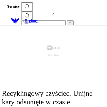
Serwisy
R
egiony
Recyklingowy czyściec. Unijne
kary odsunięte w czasie