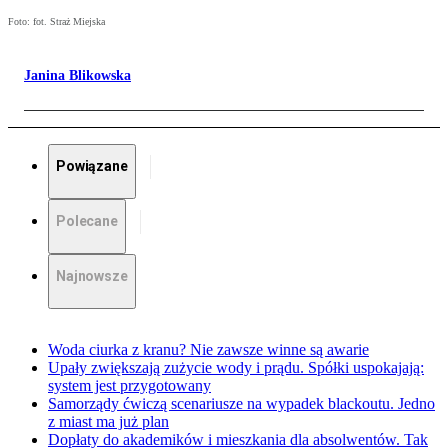
Foto: fot. Straż Miejska
Janina Blikowska
Powiązane
Polecane
Najnowsze
Woda ciurka z kranu? Nie zawsze winne są awarie
Upały zwiększają zużycie wody i prądu. Spółki uspokajają:
system jest przygotowany
Samorządy ćwiczą scenariusze na wypadek blackoutu. Jedno
z miast ma już plan
Dopłaty do akademików i mieszkania dla absolwentów. Tak