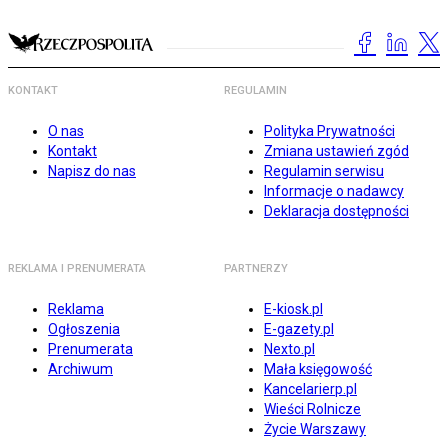
KONTAKT
REGULAMIN
O nas
Polityka Prywatności
Kontakt
Zmiana ustawień zgód
Napisz do nas
Regulamin serwisu
Informacje o nadawcy
Deklaracja dostępności
REKLAMA I PRENUMERATA
PARTNERZY
Reklama
E-kiosk.pl
Ogłoszenia
E-gazety.pl
Prenumerata
Nexto.pl
Archiwum
Mała księgowość
Kancelarierp.pl
Wieści Rolnicze
Życie Warszawy