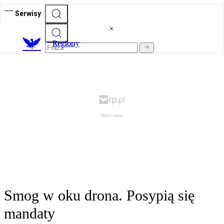
Serwisy
R
egiony
Smog w oku drona. Posypią się
mandaty