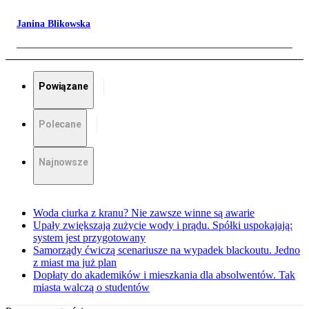
Janina Blikowska
Powiązane
Polecane
Najnowsze
Woda ciurka z kranu? Nie zawsze winne są awarie
Upały zwiększają zużycie wody i prądu. Spółki uspokajają:
system jest przygotowany
Samorządy ćwiczą scenariusze na wypadek blackoutu. Jedno
z miast ma już plan
Dopłaty do akademików i mieszkania dla absolwentów. Tak
miasta walczą o studentów