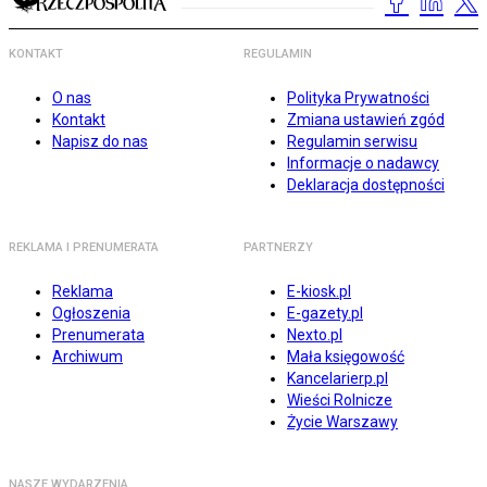
KONTAKT
REGULAMIN
O nas
Polityka Prywatności
Kontakt
Zmiana ustawień zgód
Napisz do nas
Regulamin serwisu
Informacje o nadawcy
Deklaracja dostępności
REKLAMA I PRENUMERATA
PARTNERZY
Reklama
E-kiosk.pl
Ogłoszenia
E-gazety.pl
Prenumerata
Nexto.pl
Archiwum
Mała księgowość
Kancelarierp.pl
Wieści Rolnicze
Życie Warszawy
NASZE WYDARZENIA