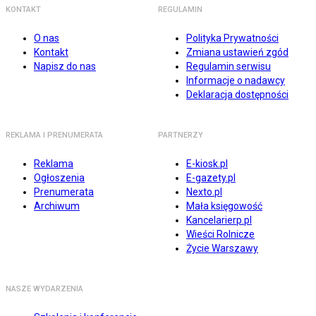
KONTAKT
REGULAMIN
O nas
Polityka Prywatności
Kontakt
Zmiana ustawień zgód
Napisz do nas
Regulamin serwisu
Informacje o nadawcy
Deklaracja dostępności
REKLAMA I PRENUMERATA
PARTNERZY
Reklama
E-kiosk.pl
Ogłoszenia
E-gazety.pl
Prenumerata
Nexto.pl
Archiwum
Mała księgowość
Kancelarierp.pl
Wieści Rolnicze
Życie Warszawy
NASZE WYDARZENIA