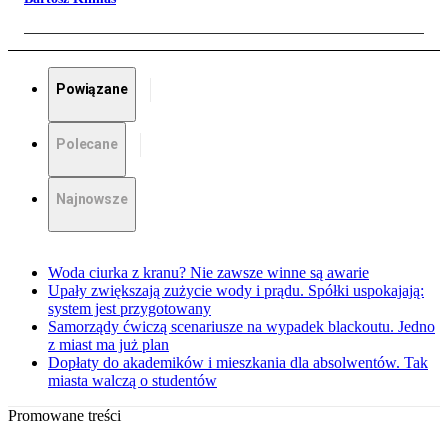
Powiązane
Polecane
Najnowsze
Woda ciurka z kranu? Nie zawsze winne są awarie
Upały zwiększają zużycie wody i prądu. Spółki uspokajają:
system jest przygotowany
Samorządy ćwiczą scenariusze na wypadek blackoutu. Jedno
z miast ma już plan
Dopłaty do akademików i mieszkania dla absolwentów. Tak
miasta walczą o studentów
Promowane treści