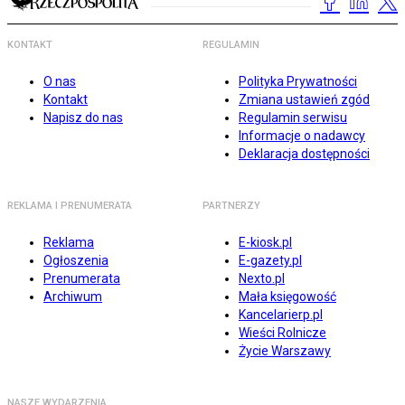
KONTAKT
REGULAMIN
O nas
Polityka Prywatności
Kontakt
Zmiana ustawień zgód
Napisz do nas
Regulamin serwisu
Informacje o nadawcy
Deklaracja dostępności
REKLAMA I PRENUMERATA
PARTNERZY
Reklama
E-kiosk.pl
Ogłoszenia
E-gazety.pl
Prenumerata
Nexto.pl
Archiwum
Mała księgowość
Kancelarierp.pl
Wieści Rolnicze
Życie Warszawy
NASZE WYDARZENIA