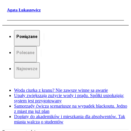
Agata Łukaszewicz
Powiązane
Polecane
Najnowsze
Woda ciurka z kranu? Nie zawsze winne są awarie
Upały zwiększają zużycie wody i prądu. Spółki uspokajają:
system jest przygotowany
Samorządy ćwiczą scenariusze na wypadek blackoutu. Jedno
z miast ma już plan
Dopłaty do akademików i mieszkania dla absolwentów. Tak
miasta walczą o studentów