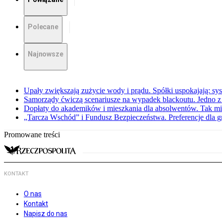
Polecane
Najnowsze
Upały zwiększają zużycie wody i prądu. Spółki uspokajają: sy
Samorządy ćwiczą scenariusze na wypadek blackoutu. Jedno z 
Dopłaty do akademików i mieszkania dla absolwentów. Tak mi
„Tarcza Wschód” i Fundusz Bezpieczeństwa. Preferencje dla g
Promowane treści
KONTAKT
O nas
Kontakt
Napisz do nas