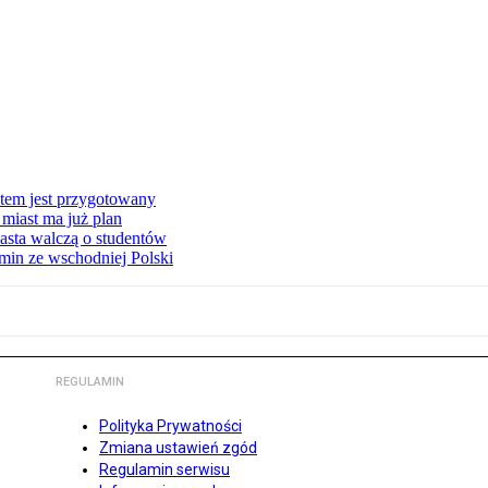
stem jest przygotowany
miast ma już plan
asta walczą o studentów
min ze wschodniej Polski
REGULAMIN
Polityka Prywatności
Zmiana ustawień zgód
Regulamin serwisu