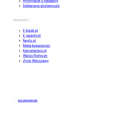
Informacje o nadawcy
Deklaracja dostępności
PARTNERZY
E-kiosk.pl
E-gazety.pl
Nexto.pl
Mała księgowość
Kancelarierp.pl
Wieści Rolnicze
Życie Warszawy
KALENDARIUM