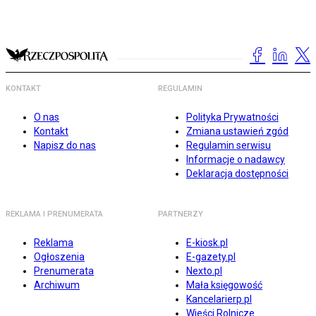
KONTAKT
REGULAMIN
O nas
Polityka Prywatności
Kontakt
Zmiana ustawień zgód
Napisz do nas
Regulamin serwisu
Informacje o nadawcy
Deklaracja dostępności
REKLAMA I PRENUMERATA
PARTNERZY
Reklama
E-kiosk.pl
Ogłoszenia
E-gazety.pl
Prenumerata
Nexto.pl
Archiwum
Mała księgowość
Kancelarierp.pl
Wieści Rolnicze