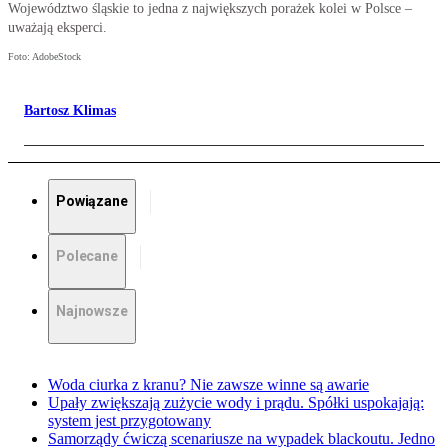
Województwo śląskie to jedna z największych porażek kolei w Polsce –
uważają eksperci.
Foto: AdobeStock
Bartosz Klimas
Powiązane
Polecane
Najnowsze
Woda ciurka z kranu? Nie zawsze winne są awarie
Upały zwiększają zużycie wody i prądu. Spółki uspokajają:
system jest przygotowany
Samorządy ćwiczą scenariusze na wypadek blackoutu. Jedno