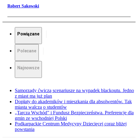
Robert Sakowski
Powiązane
Polecane
Najnowsze
Samorządy ćwiczą scenariusze na wypadek blackoutu. Jedno
z miast ma już plan
Dopłaty do akademików i mieszkania dla absolwentów. Tak
miasta walczą o studentów
„Tarcza Wschód” i Fundusz Bezpieczeństwa. Preferencje dla
gmin ze wschodniej Polski
Podkarpackie Centrum Medycyny Dziecięcej coraz bliżej
powstania