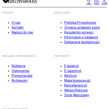
KONTAKT
REGULAMIN
O nas
Polityka Prywatności
Kontakt
Zmiana ustawień zgód
Napisz do nas
Regulamin serwisu
Informacje o nadawcy
Deklaracja dostępności
REKLAMA I PRENUMERATA
PARTNERZY
Reklama
E-kiosk.pl
Ogłoszenia
E-gazety.pl
Prenumerata
Nexto.pl
Archiwum
Mała księgowość
Kancelarierp.pl
Wieści Rolnicze
Życie Warszawy