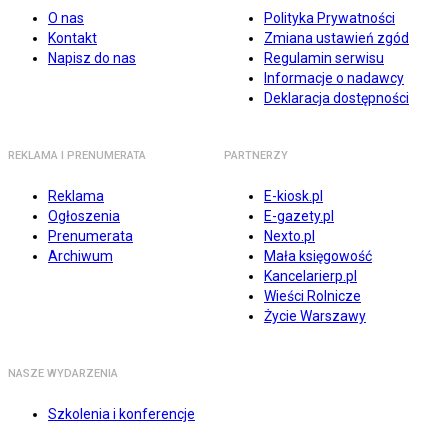
O nas
Polityka Prywatności
Kontakt
Zmiana ustawień zgód
Napisz do nas
Regulamin serwisu
Informacje o nadawcy
Deklaracja dostępności
REKLAMA I PRENUMERATA
PARTNERZY
Reklama
E-kiosk.pl
Ogłoszenia
E-gazety.pl
Prenumerata
Nexto.pl
Archiwum
Mała księgowość
Kancelarierp.pl
Wieści Rolnicze
Życie Warszawy
NASZE WYDARZENIA
Szkolenia i konferencje