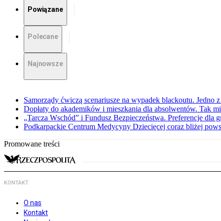
Powiązane
Polecane
Najnowsze
Samorządy ćwiczą scenariusze na wypadek blackoutu. Jedno z 
Dopłaty do akademików i mieszkania dla absolwentów. Tak mi
„Tarcza Wschód” i Fundusz Bezpieczeństwa. Preferencje dla g
Podkarpackie Centrum Medycyny Dziecięcej coraz bliżej pows
Promowane treści
KONTAKT
O nas
Kontakt