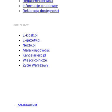
Regulamin serwisu
Informacje o nadawcy
Deklaracja dostępności
PARTNERZY
E-kiosk.pl
E-gazety.pl
Nexto.pl
Mała księgowość
Kancelarierp.pl
Wieści Rolnicze
Życie Warszawy
KALENDARIUM