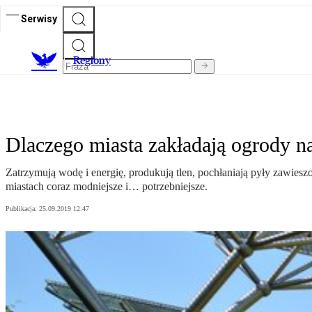
Serwisy
R
egiony
Dlaczego miasta zakładają ogrody n
Zatrzymują wodę i energię, produkują tlen, pochłaniają pyły zawies
miastach coraz modniejsze i… potrzebniejsze.
Publikacja:
25.09.2019 12:47