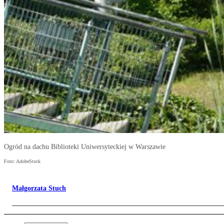
Ogród na dachu Biblioteki Uniwersyteckiej w Warszawie
Foto: AdobeStock
Małgorzata Stuch