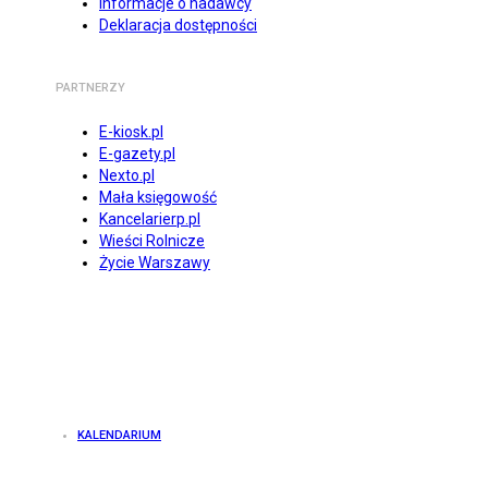
Informacje o nadawcy
Deklaracja dostępności
PARTNERZY
E-kiosk.pl
E-gazety.pl
Nexto.pl
Mała księgowość
Kancelarierp.pl
Wieści Rolnicze
Życie Warszawy
KALENDARIUM