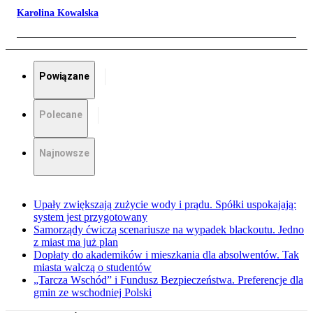
Karolina Kowalska
Powiązane
Polecane
Najnowsze
Upały zwiększają zużycie wody i prądu. Spółki uspokajają:
system jest przygotowany
Samorządy ćwiczą scenariusze na wypadek blackoutu. Jedno
z miast ma już plan
Dopłaty do akademików i mieszkania dla absolwentów. Tak
miasta walczą o studentów
„Tarcza Wschód” i Fundusz Bezpieczeństwa. Preferencje dla
gmin ze wschodniej Polski