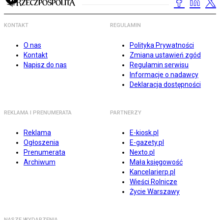
KONTAKT
REGULAMIN
O nas
Polityka Prywatności
Kontakt
Zmiana ustawień zgód
Napisz do nas
Regulamin serwisu
Informacje o nadawcy
Deklaracja dostępności
REKLAMA I PRENUMERATA
PARTNERZY
Reklama
E-kiosk.pl
Ogłoszenia
E-gazety.pl
Prenumerata
Nexto.pl
Archiwum
Mała księgowość
Kancelarierp.pl
Wieści Rolnicze
Życie Warszawy
NASZE WYDARZENIA