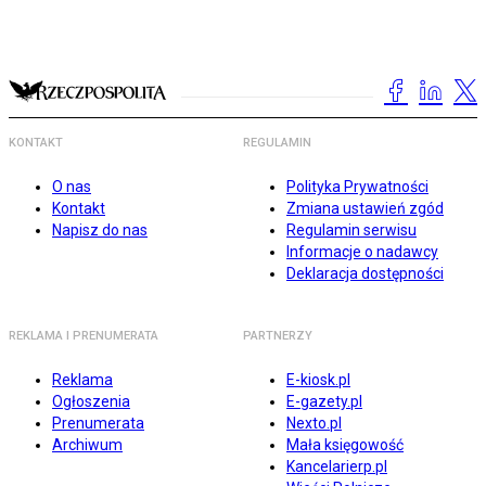
KONTAKT
REGULAMIN
O nas
Polityka Prywatności
Kontakt
Zmiana ustawień zgód
Napisz do nas
Regulamin serwisu
Informacje o nadawcy
Deklaracja dostępności
REKLAMA I PRENUMERATA
PARTNERZY
Reklama
E-kiosk.pl
Ogłoszenia
E-gazety.pl
Prenumerata
Nexto.pl
Archiwum
Mała księgowość
Kancelarierp.pl