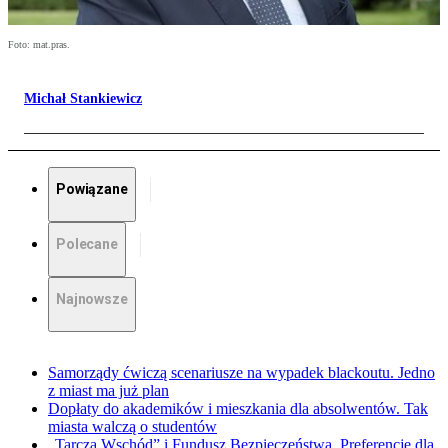
Foto: mat.pras.
Michał Stankiewicz
Powiązane
Polecane
Najnowsze
Samorządy ćwiczą scenariusze na wypadek blackoutu. Jedno
z miast ma już plan
Dopłaty do akademików i mieszkania dla absolwentów. Tak
miasta walczą o studentów
„Tarcza Wschód” i Fundusz Bezpieczeństwa. Preferencje dla