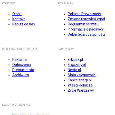
KONTAKT
REGULAMIN
O nas
Polityka Prywatności
Kontakt
Zmiana ustawień zgód
Napisz do nas
Regulamin serwisu
Informacje o nadawcy
Deklaracja dostępności
REKLAMA I PRENUMERATA
PARTNERZY
Reklama
E-kiosk.pl
Ogłoszenia
E-gazety.pl
Prenumerata
Nexto.pl
Archiwum
Mała księgowość
Kancelarierp.pl
Wieści Rolnicze
Życie Warszawy
NASZE WYDARZENIA