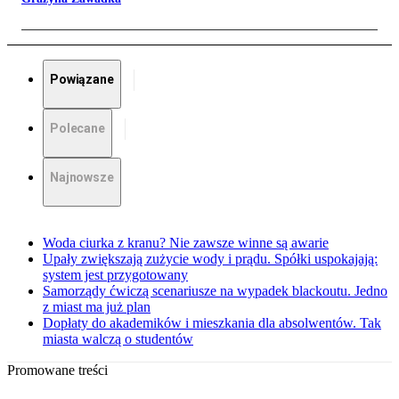
Powiązane
Polecane
Najnowsze
Woda ciurka z kranu? Nie zawsze winne są awarie
Upały zwiększają zużycie wody i prądu. Spółki uspokajają:
system jest przygotowany
Samorządy ćwiczą scenariusze na wypadek blackoutu. Jedno
z miast ma już plan
Dopłaty do akademików i mieszkania dla absolwentów. Tak
miasta walczą o studentów
Promowane treści