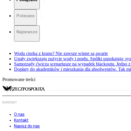
Polecane
Najnowsze
Woda ciurka z kranu? Nie zawsze winne są awarie
Upały zwiększają zużycie wody i prądu. Spółki uspokajają: sy
Samorządy ćwiczą scenariusze na wypadek blackoutu. Jedno z 
Dopłaty do akademików i mieszkania dla absolwentów. Tak mi
Promowane treści
KONTAKT
O nas
Kontakt
Napisz do nas