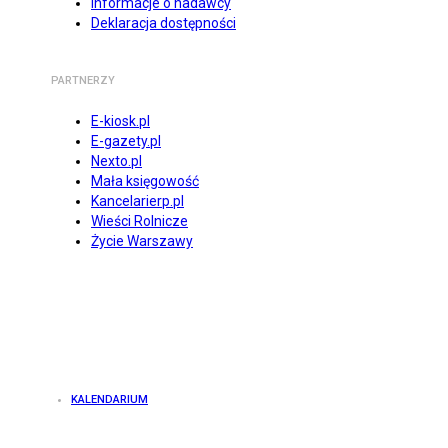
Informacje o nadawcy
Deklaracja dostępności
PARTNERZY
E-kiosk.pl
E-gazety.pl
Nexto.pl
Mała księgowość
Kancelarierp.pl
Wieści Rolnicze
Życie Warszawy
KALENDARIUM