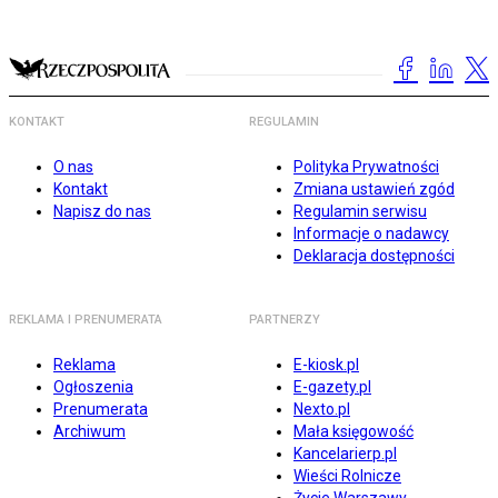
KONTAKT
REGULAMIN
O nas
Polityka Prywatności
Kontakt
Zmiana ustawień zgód
Napisz do nas
Regulamin serwisu
Informacje o nadawcy
Deklaracja dostępności
REKLAMA I PRENUMERATA
PARTNERZY
Reklama
E-kiosk.pl
Ogłoszenia
E-gazety.pl
Prenumerata
Nexto.pl
Archiwum
Mała księgowość
Kancelarierp.pl
Wieści Rolnicze