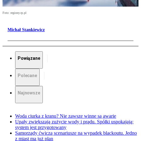
Foto: regiony.rp.pl
Michał Stankiewicz
Powiązane
Polecane
Najnowsze
Woda ciurka z kranu? Nie zawsze winne są awarie
Upały zwiększają zużycie wody i prądu. Spółki uspokajają:
system jest przygotowany
Samorządy ćwiczą scenariusze na wypadek blackoutu. Jedno
z miast ma już plan