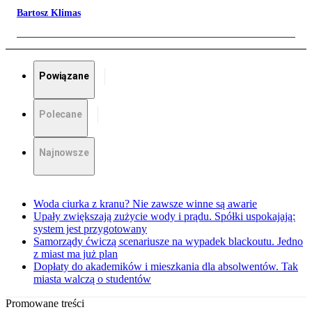
Bartosz Klimas
Powiązane
Polecane
Najnowsze
Woda ciurka z kranu? Nie zawsze winne są awarie
Upały zwiększają zużycie wody i prądu. Spółki uspokajają:
system jest przygotowany
Samorządy ćwiczą scenariusze na wypadek blackoutu. Jedno
z miast ma już plan
Dopłaty do akademików i mieszkania dla absolwentów. Tak
miasta walczą o studentów
Promowane treści