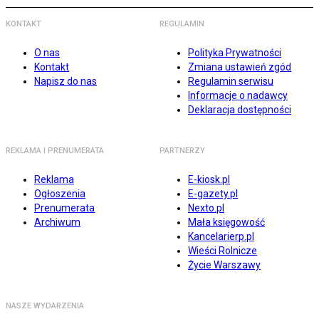
KONTAKT
REGULAMIN
O nas
Polityka Prywatności
Kontakt
Zmiana ustawień zgód
Napisz do nas
Regulamin serwisu
Informacje o nadawcy
Deklaracja dostępności
REKLAMA I PRENUMERATA
PARTNERZY
Reklama
E-kiosk.pl
Ogłoszenia
E-gazety.pl
Prenumerata
Nexto.pl
Archiwum
Mała księgowość
Kancelarierp.pl
Wieści Rolnicze
Życie Warszawy
NASZE WYDARZENIA