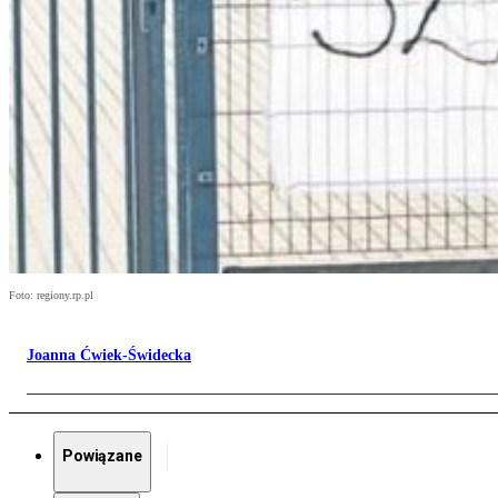
Foto: regiony.rp.pl
Joanna Ćwiek-Świdecka
Powiązane