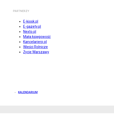
PARTNERZY
E-kiosk.pl
E-gazety.pl
Nexto.pl
Mała księgowość
Kancelarierp.pl
Wieści Rolnicze
Życie Warszawy
KALENDARIUM