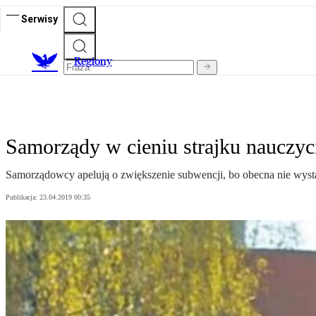
Serwisy
R
egiony
Samorządy w cieniu strajku nauczyci
Samorządowcy apelują o zwiększenie subwencji, bo obecna nie wysta
Publikacja:
23.04.2019 00:35