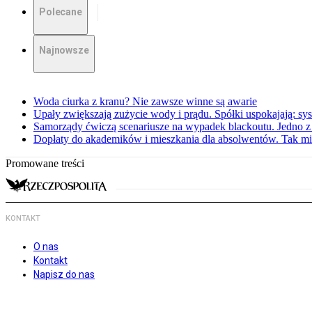
Polecane
Najnowsze
Woda ciurka z kranu? Nie zawsze winne są awarie
Upały zwiększają zużycie wody i prądu. Spółki uspokajają: sy
Samorządy ćwiczą scenariusze na wypadek blackoutu. Jedno z 
Dopłaty do akademików i mieszkania dla absolwentów. Tak mi
Promowane treści
KONTAKT
O nas
Kontakt
Napisz do nas