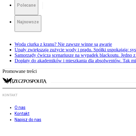
Polecane
Najnowsze
Woda ciurka z kranu? Nie zawsze winne są awarie
Upały zwiększają zużycie wody i prądu. Spółki uspokajają: sy
Samorządy ćwiczą scenariusze na wypadek blackoutu. Jedno z 
Dopłaty do akademików i mieszkania dla absolwentów. Tak mi
Promowane treści
KONTAKT
O nas
Kontakt
Napisz do nas