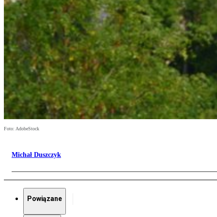
Foto: AdobeStock
Michał Duszczyk
Powiązane