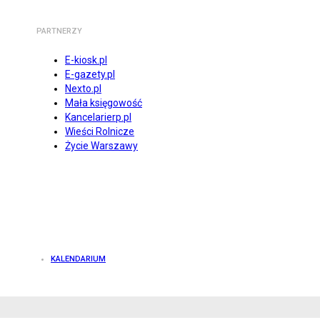
PARTNERZY
E-kiosk.pl
E-gazety.pl
Nexto.pl
Mała księgowość
Kancelarierp.pl
Wieści Rolnicze
Życie Warszawy
KALENDARIUM