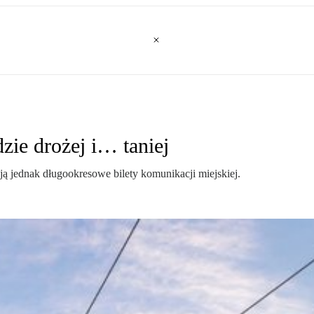
zie drożej i… taniej
eją jednak długookresowe bilety komunikacji miejskiej.