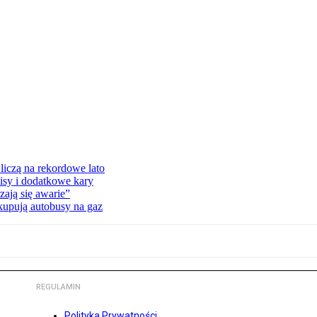
liczą na rekordowe lato
isy i dodatkowe kary
ają się awarie”
 kupują autobusy na gaz
REGULAMIN
Polityka Prywatności