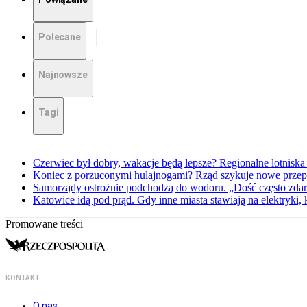
Polecane
Najnowsze
Tagi
Czerwiec był dobry, wakacje będą lepsze? Regionalne lotniska 
Koniec z porzuconymi hulajnogami? Rząd szykuje nowe przep
Samorządy ostrożnie podchodzą do wodoru. „Dość często zdarz
Katowice idą pod prąd. Gdy inne miasta stawiają na elektryki,
Promowane treści
KONTAKT
O nas