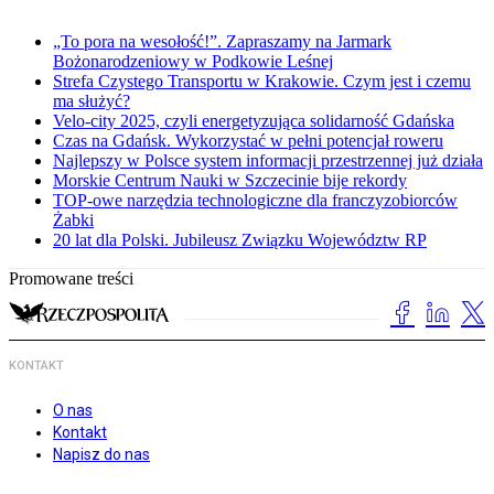
„To pora na wesołość!”. Zapraszamy na Jarmark
Bożonarodzeniowy w Podkowie Leśnej
Strefa Czystego Transportu w Krakowie. Czym jest i czemu
ma służyć?
Velo-city 2025, czyli energetyzująca solidarność Gdańska
Czas na Gdańsk. Wykorzystać w pełni potencjał roweru
Najlepszy w Polsce system informacji przestrzennej już działa
Morskie Centrum Nauki w Szczecinie bije rekordy
TOP-owe narzędzia technologiczne dla franczyzobiorców
Żabki
20 lat dla Polski. Jubileusz Związku Województw RP
Promowane treści
KONTAKT
O nas
Kontakt
Napisz do nas