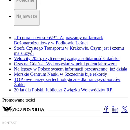
Polecane
Najnowsze
„To pora na wesołość!”. Zapraszamy na Jarmark
Bożonarodzeniowy w Podkowie Leśnej
Strefa Czystego Transportu w Krakowie. Czym jest i czemu
ma służyć?
Velo-city 2025, czyli energetyzująca solidarność Gdańska
Czas na Gdańsk. Wykorzystać w pełni potencjał roweru
Najlepszy w Polsce system informacji przestrzennej już działa
Morskie Centrum Nauki w Szczecinie bije rekordy
TOP-owe narzędzia technologiczne dla franczyzobiorców
Żabki
20 lat dla Polski. Jubileusz Związku Województw RP
Promowane treści
KONTAKT