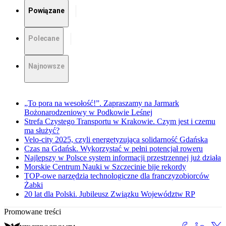
Powiązane
Polecane
Najnowsze
„To pora na wesołość!”. Zapraszamy na Jarmark
Bożonarodzeniowy w Podkowie Leśnej
Strefa Czystego Transportu w Krakowie. Czym jest i czemu
ma służyć?
Velo-city 2025, czyli energetyzująca solidarność Gdańska
Czas na Gdańsk. Wykorzystać w pełni potencjał roweru
Najlepszy w Polsce system informacji przestrzennej już działa
Morskie Centrum Nauki w Szczecinie bije rekordy
TOP-owe narzędzia technologiczne dla franczyzobiorców
Żabki
20 lat dla Polski. Jubileusz Związku Województw RP
Promowane treści