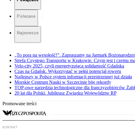
Polecane
Najnowsze
„To pora na wesołość!”. Zapraszamy na Jarmark Bożonarodz
Strefa Czystego Transportu w Krakowie. Czym jest i czemu ma
Velo-city 2025, czyli energetyzująca solidarność Gdańska
Czas na Gdańsk. Wykorzystać w pełni potencjał roweru
Najlepszy w Polsce system informacji przestrzennej już działa
Morskie Centrum Nauki w Szczecinie bije rekordy
TOP-owe narzędzia technologiczne dla franczyzobiorców Żab
20 lat dla Polski. Jubileusz Związku Województw RP
Promowane treści
KONTAKT