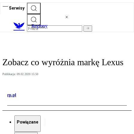
Serwisy
R
egiony
Zobacz co wyróżnia markę Lexus
Publikacja:
09.02.2020 15:50
rp.pl
Powiązane