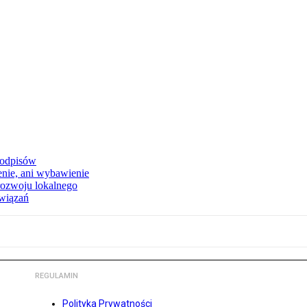
podpisów
enie, ani wybawienie
rozwoju lokalnego
związań
REGULAMIN
Polityka Prywatności