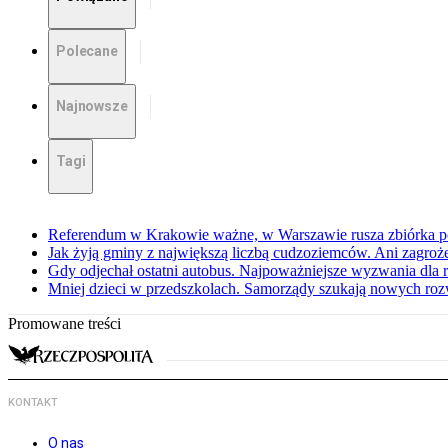
Polecane
Najnowsze
Tagi
Referendum w Krakowie ważne, w Warszawie rusza zbiórka 
Jak żyją gminy z największą liczbą cudzoziemców. Ani zagroż
Gdy odjechał ostatni autobus. Najpoważniejsze wyzwania dla 
Mniej dzieci w przedszkolach. Samorządy szukają nowych ro
Promowane treści
KONTAKT
O nas