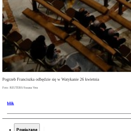
Pogrzeb Franciszka odbędzie się w Watykanie 26 kwietnia
Foto: REUTERS/Susana Vera
blik
Powiązane