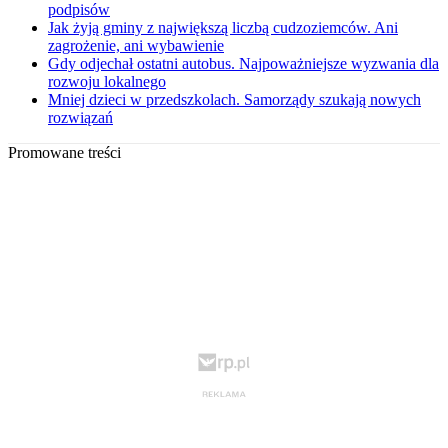
podpisów
Jak żyją gminy z największą liczbą cudzoziemców. Ani
zagrożenie, ani wybawienie
Gdy odjechał ostatni autobus. Najpoważniejsze wyzwania dla
rozwoju lokalnego
Mniej dzieci w przedszkolach. Samorządy szukają nowych
rozwiązań
Promowane treści