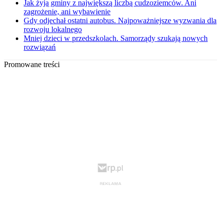
Jak żyją gminy z największą liczbą cudzoziemców. Ani
zagrożenie, ani wybawienie
Gdy odjechał ostatni autobus. Najpoważniejsze wyzwania dla
rozwoju lokalnego
Mniej dzieci w przedszkolach. Samorządy szukają nowych
rozwiązań
Promowane treści