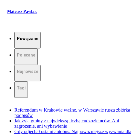
Mateusz Pawlak
Powiązane
Polecane
Najnowsze
Tagi
Referendum w Krakowie ważne, w Warszawie rusza zbiórka
podpisów
Jak żyją gminy z największą liczbą cudzoziemców. Ani
zagrożenie, ani wybawienie
Gdy odjechał ostatni autobus. Najpoważniejsze wyzwania dla