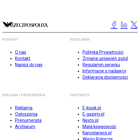
KONTAKT
REGULAMIN
O nas
Polityka Prywatności
Kontakt
Zmiana ustawień zgód
Napisz do nas
Regulamin serwisu
Informacje o nadawcy
Deklaracja dostępności
REKLAMA I PRENUMERATA
PARTNERZY
Reklama
E-kiosk.pl
Ogłoszenia
E-gazety.pl
Prenumerata
Nexto.pl
Archiwum
Mała księgowość
Kancelarierp.pl
Wieści Rolnicze