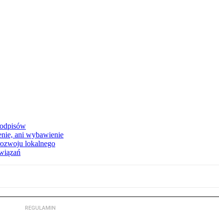
podpisów
enie, ani wybawienie
rozwoju lokalnego
związań
REGULAMIN