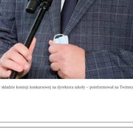
 w składzie komisji konkursowej na dyrektora szkoły – poinformował na Twitte