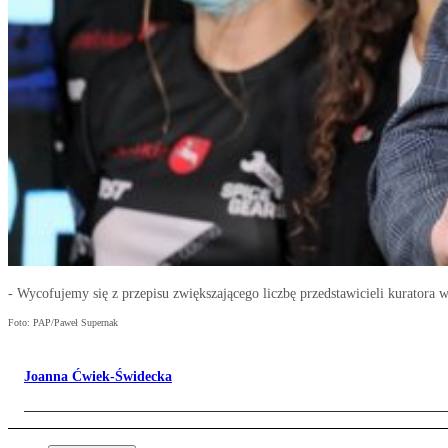
- Wycofujemy się z przepisu zwiększającego liczbę przedstawicieli kuratora
Foto: PAP/Paweł Supernak
Joanna Ćwiek-Świdecka