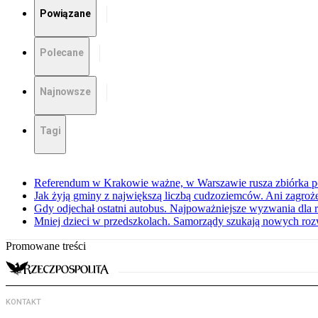
Powiązane
Polecane
Najnowsze
Tagi
Referendum w Krakowie ważne, w Warszawie rusza zbiórka 
Jak żyją gminy z największą liczbą cudzoziemców. Ani zagroż
Gdy odjechał ostatni autobus. Najpoważniejsze wyzwania dla 
Mniej dzieci w przedszkolach. Samorządy szukają nowych ro
Promowane treści
KONTAKT