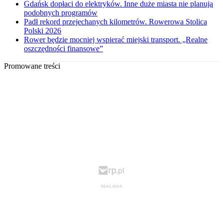
Gdańsk dopłaci do elektryków. Inne duże miasta nie planują
podobnych programów
Padł rekord przejechanych kilometrów. Rowerowa Stolica
Polski 2026
Rower będzie mocniej wspierać miejski transport. „Realne
oszczędności finansowe”
Promowane treści