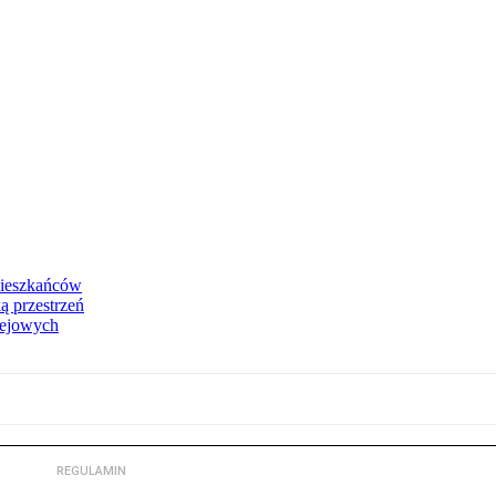
 mieszkańców
ą przestrzeń
olejowych
REGULAMIN