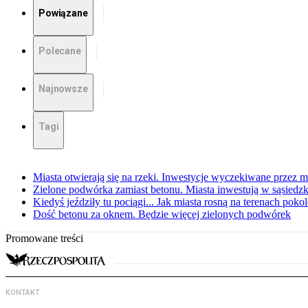
Powiązane
Polecane
Najnowsze
Tagi
Miasta otwierają się na rzeki. Inwestycje wyczekiwane przez
Zielone podwórka zamiast betonu. Miasta inwestują w sąsiedzk
Kiedyś jeździły tu pociągi... Jak miasta rosną na terenach pok
Dość betonu za oknem. Będzie więcej zielonych podwórek
Promowane treści
KONTAKT