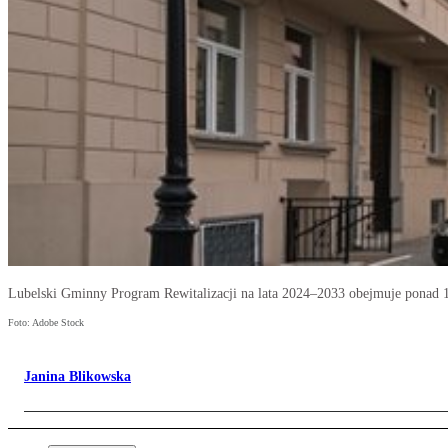
Lubelski Gminny Program Rewitalizacji na lata 2024–2033 obejmuje ponad 1
Foto: Adobe Stock
Janina Blikowska