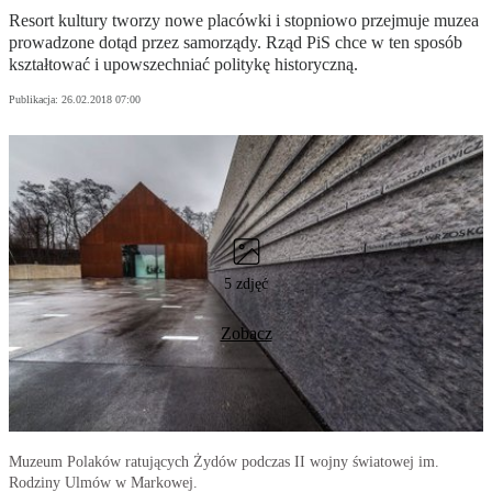
Resort kultury tworzy nowe placówki i stopniowo przejmuje muzea
prowadzone dotąd przez samorządy. Rząd PiS chce w ten sposób
kształtować i upowszechniać politykę historyczną.
Publikacja:
26.02.2018 07:00
5 zdjęć
Zobacz
Muzeum Polaków ratujących Żydów podczas II wojny światowej im.
Rodziny Ulmów w Markowej.