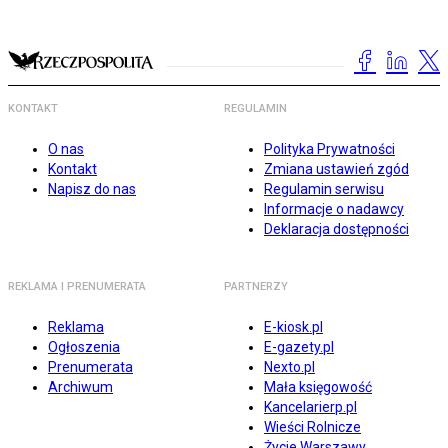
KONTAKT
REGULAMIN
O nas
Polityka Prywatności
Kontakt
Zmiana ustawień zgód
Napisz do nas
Regulamin serwisu
Informacje o nadawcy
Deklaracja dostępności
REKLAMA I PRENUMERATA
PARTNERZY
Reklama
E-kiosk.pl
Ogłoszenia
E-gazety.pl
Prenumerata
Nexto.pl
Archiwum
Mała księgowość
Kancelarierp.pl
Wieści Rolnicze
Życie Warszawy