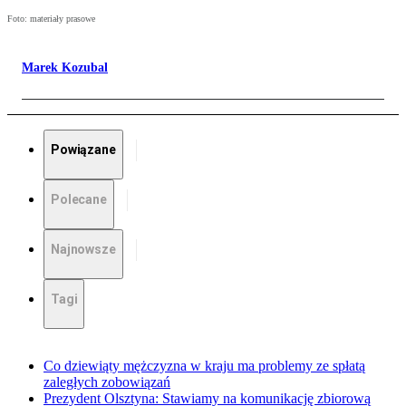
Foto: materiały prasowe
Marek Kozubal
Powiązane
Polecane
Najnowsze
Tagi
Co dziewiąty mężczyzna w kraju ma problemy ze spłatą
zaległych zobowiązań
Prezydent Olsztyna: Stawiamy na komunikację zbiorową