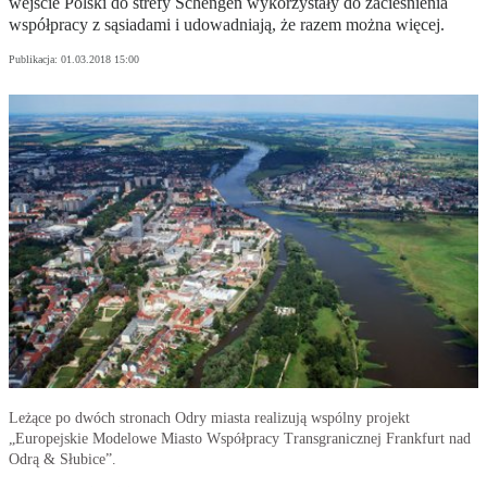
wejście Polski do strefy Schengen wykorzystały do zacieśnienia
współpracy z sąsiadami i udowadniają, że razem można więcej.
Publikacja:
01.03.2018 15:00
Leżące po dwóch stronach Odry miasta realizują wspólny projekt
„Europejskie Modelowe Miasto Współpracy Transgranicznej Frankfurt nad
Odrą & Słubice”.