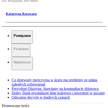
Foto: Rzeczpospolita, Willi Wallroth
Katarzyna Koczwara
Powiązane
Polecane
Najnowsze
Co dziewiąty mężczyzna w kraju ma problemy ze spłatą
zaległych zobowiązań
Prezydent Olsztyna: Stawiamy na komunikację zbiorową
Dolny Śląsk rewitalizuje linie kolejowe i inwestuje w pociągi
Odważne decyzje w trudnych czasach
Promowane treści