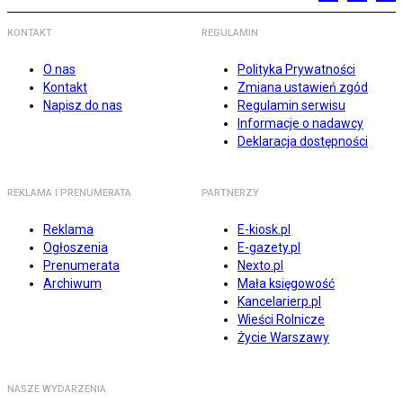
KONTAKT
REGULAMIN
O nas
Polityka Prywatności
Kontakt
Zmiana ustawień zgód
Napisz do nas
Regulamin serwisu
Informacje o nadawcy
Deklaracja dostępności
REKLAMA I PRENUMERATA
PARTNERZY
Reklama
E-kiosk.pl
Ogłoszenia
E-gazety.pl
Prenumerata
Nexto.pl
Archiwum
Mała księgowość
Kancelarierp.pl
Wieści Rolnicze
Życie Warszawy
NASZE WYDARZENIA