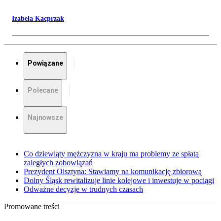
Izabela Kacprzak
Powiązane
Polecane
Najnowsze
Co dziewiąty mężczyzna w kraju ma problemy ze spłatą
zaległych zobowiązań
Prezydent Olsztyna: Stawiamy na komunikację zbiorową
Dolny Śląsk rewitalizuje linie kolejowe i inwestuje w pociągi
Odważne decyzje w trudnych czasach
Promowane treści