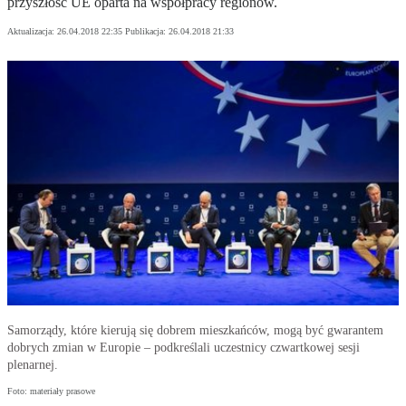
przyszłość UE oparta na współpracy regionów.
Aktualizacja:
26.04.2018 22:35
Publikacja:
26.04.2018 21:33
Samorządy, które kierują się dobrem mieszkańców, mogą być gwarantem
dobrych zmian w Europie – podkreślali uczestnicy czwartkowej sesji
plenarnej.
Foto: materiały prasowe